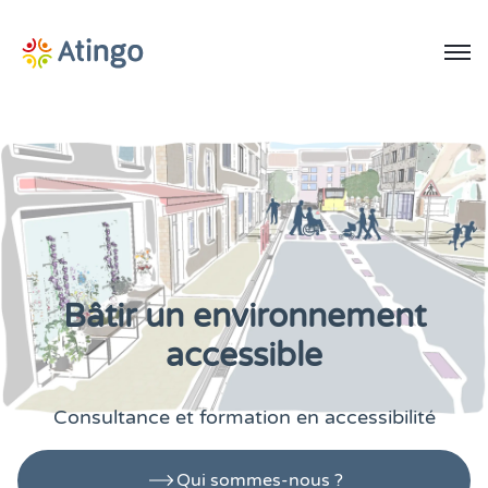
Passer
au
Men
contenu
Retourner sur la page d'accueil
Bâtir un environnement
accessible
Consultance et formation en accessibilité
Qui sommes-nous ?