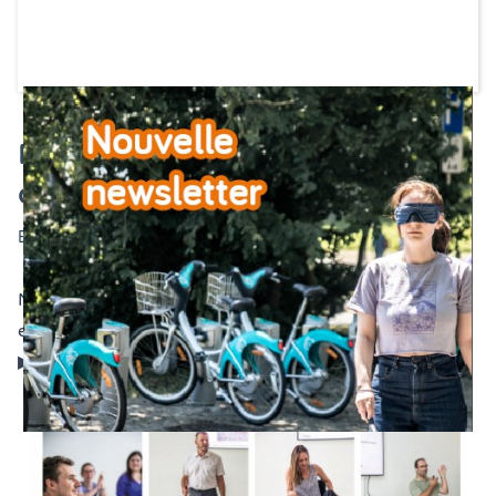
Notre nouvelle newsletter est
disponible !
Écrit le
9 avril 2026
Nous y partageons nos dernières actualités, analyses
et conseils pour vous accompagner au mieux.
▶ Consultez la newsletter