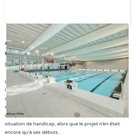
À Braine l'Alleud, une piscine
conçue pour tous !
Écrit le
12 avril 2022
Le 1er octobre 2020, la nouvelle piscine de Braine
l’Alleud a ouvert ses portes au public. Soucieuse
d’offrir des aménagements de qualité pour tout le
monde, la commune a fait appel à Atingo afin de tenir
compte au mieux des besoins des personnes en
situation de handicap, alors que le projet n’en était
encore qu’à ses débuts.