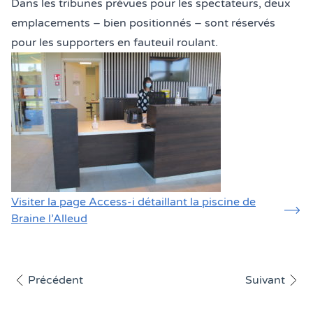
Dans les tribunes prévues pour les spectateurs, deux
emplacements – bien positionnés – sont réservés
pour les supporters en fauteuil roulant.
Visiter la page Access-i détaillant la piscine de
Braine l’Alleud
Afficher l'article
Afficher l'art
Précédent
Suivant