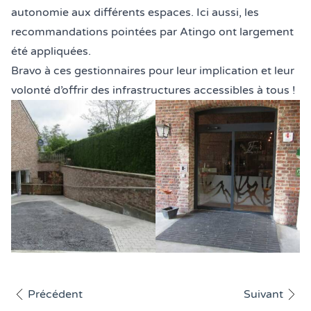
autonomie aux différents espaces. Ici aussi, les
recommandations pointées par Atingo ont largement
été appliquées.
Bravo à ces gestionnaires pour leur implication et leur
volonté d’offrir des infrastructures accessibles à tous !
Légende de la photo :
Légende de la photo :
Gîte Aubelrando
Ferme Limbort
Afficher l'article
Afficher l'art
Précédent
Suivant