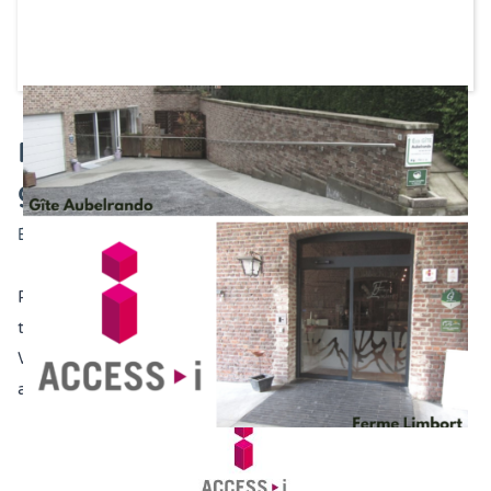
Plan Wallon d'Investissement : 2
gîtes audités Access-i
Écrit le
16 juillet 2021
Petit à petit, les gestionnaires d’infrastructures
touristiques qui bénéficient de subsides liés au
Plan
Wallon d’Investissement
effectuent les travaux pour
améliorer l’accessibilité de leur site.