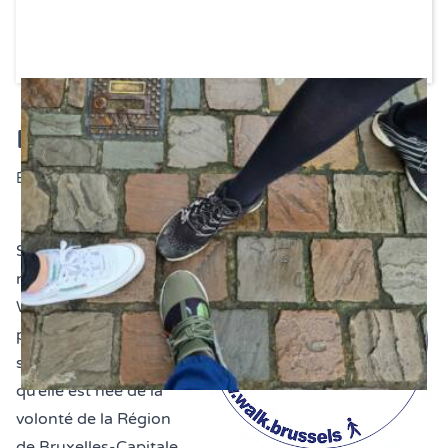
En marche… avec Walk.Brussels !
Écrit le
15 avril 2021
Si le nom de cette
nouvelle plate-forme –
Walk.Brussels
– est
plutôt parlant, c’est
simplement parce
qu’elle est née de la
volonté de la Région
de Bruxelles-Capitale