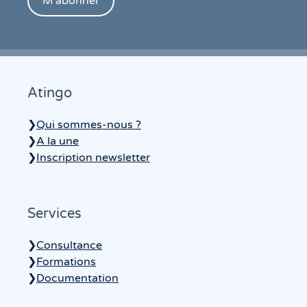
Atingo
❯
Qui sommes-nous ?
❯
A la une
❯
Inscription newsletter
Services
❯
Consultance
❯
Formations
❯
Documentation