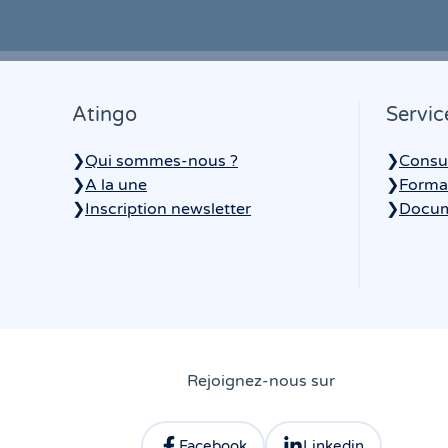
Atingo
Servic
❯
Qui sommes-nous ?
❯
Consu
❯
A la une
❯
Forma
❯
Inscription newsletter
❯
Docum
Rejoignez-nous sur
Facebook
Linkedin