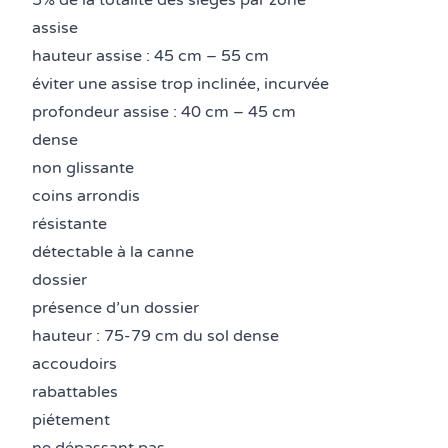
5% de la totalité des sièges par zone
assise
hauteur assise : 45 cm – 55 cm
éviter une assise trop inclinée, incurvée
profondeur assise : 40 cm – 45 cm
dense
non glissante
coins arrondis
résistante
détectable à la canne
dossier
présence d’un dossier
hauteur : 75-79 cm du sol dense
accoudoirs
rabattables
piétement