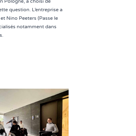
n Pologne, a choisi de
tte question. L’entreprise a
 et
Nino Pe
e
ters
(
Passe le
écialisés notamment dans
s.