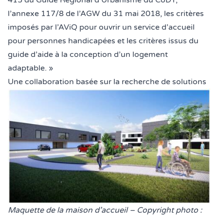
415 du Guide
Régional d’Urbanisme du CoDT,
l’annexe 117/8 de l’AGW du 31 mai 2018
, les critères
imposés par l’
AViQ
pour ouvrir un service d’accueil
pour personnes handicapées et les critères issus du
guide d’aide à la conception d’un logement
adaptable.
»
Une collaboration basée sur la recherche de solutions
Légende de la photo :
Maquette de la maison d’accueil – Copyright photo :