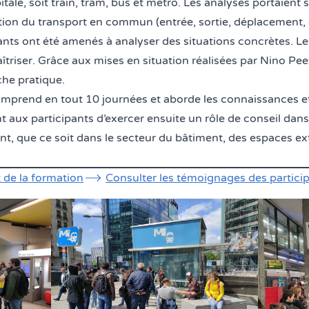
ale, soit train, tram, bus et métro. Les analyses portaient s
lisation du transport en commun (entrée, sortie, déplacement, 
ants ont été amenés à analyser des situations concrètes. Le
aîtriser. Grâce aux mises en situation réalisées par Nino Pe
he pratique.
prend en tout 10 journées et aborde les connaissances et l
t aux participants d’exercer ensuite un rôle de conseil dans
nt, que ce soit dans le secteur du bâtiment, des espaces ex
t de la formation
Consulter les témoignages des particip