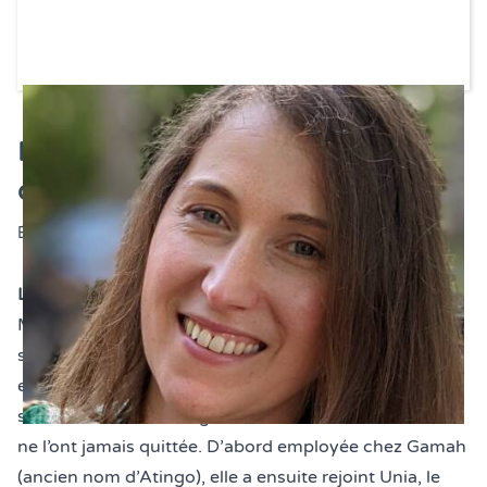
Ils ont contribué à la mission
d'Atingo
Écrit le
18 août 2022
L’interview de Marie-Ange Vandecandelaere
Marie-Ange Vandecandelaere a commencé à
s’intéresser à l’accessibilité lorsqu’elle était étudiante
en sociologie. Depuis près de 20 ans, son intérêt et
son envie de faire bouger les choses dans ce domaine
ne l’ont jamais quittée. D’abord employée chez Gamah
(ancien nom d’Atingo), elle a ensuite rejoint Unia, le