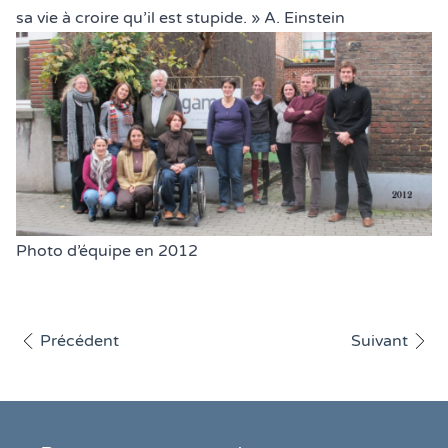
sa vie à croire qu’il est stupide. » A. Einstein
Légende de la photo :
Photo d’équipe en 2012
Afficher l'article
Afficher l'art
Précédent
Suivant