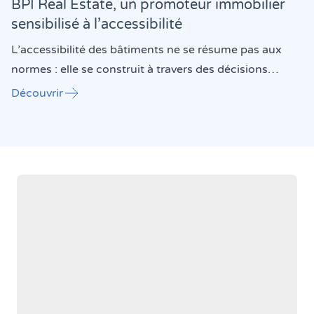
BPI Real Estate, un promoteur immobilier
sensibilisé à l’accessibilité
L’accessibilité des bâtiments ne se résume pas aux
normes : elle se construit à travers des décisions
concrètes prises tout au long des projets. BPI Real
"BPI Real Estate, un promoteur immobilier sensib
Découvrir
Estate a récemment sensibilisé ses équipes à ces
enjeux lors d’une journée de formation organisée
avec Atingo et Passe le message à ton voisin.