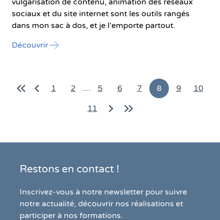
vulgarisation de contenu, animation des réseaux
sociaux et du site internet sont les outils rangés
dans mon sac à dos, et je l'emporte partout.
l'article "Qui est qui ? Stéphanie Chavagne, 
Découvrir
1
2
…
5
6
7
8
9
10
Première page
Page précédente
Aller à la page
Aller à la page
Aller à la page
Aller à la page
Aller à la page
Aller à la p
Aller 
11
Page suivante
Dernière page
Aller à la page
Restons en contact !
Inscrivez-vous à notre newsletter pour suivre
notre actualité, découvrir nos réalisations et
participer à nos formations.