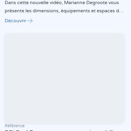
Dans cette nouvelle vidéo, Marianne Degroote vous
présente les dimensions, équipements et espaces de
manœuvre qui contribuent à garantir l’autonomie et
"Minute Accessible – Les douches (Vidéo)"
Découvrir
la sécurité des utilisateurs en situation de handicap
dans une douche.
Référence